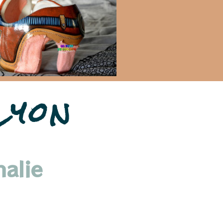
Lyon
alie