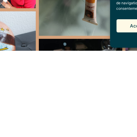
de navigatio
consentement
Ac