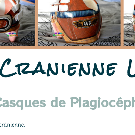
Cranienne 
Casques de Plagiocéph
 crânienne.