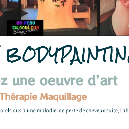
E BODYPAINTI
z une oeuvre d’art
 Thérapie Maquillage
porels dus à une maladie, de perte de cheveux suite, l’abl