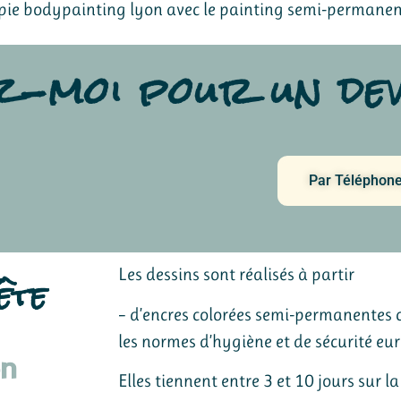
érapie bodypainting lyon avec le painting semi-permanen
-moi pour un dev
Par Téléphon
Les dessins sont réalisés à partir
ête
– d’encres colorées semi-permanentes 
les normes d’hygiène et de sécurité eu
on
Elles tiennent entre 3 et 10 jours sur la