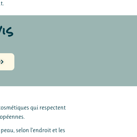
t.
is
e
cosmétiques qui respectent
ropéennes.
 peau, selon l’endroit et les